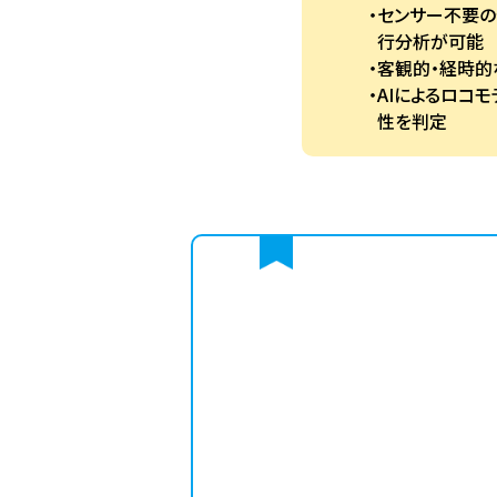
センサー不要の
行分析が可能
客観的・経時的
AIによるロコ
性を判定