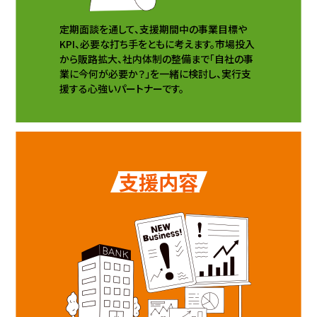
定期⾯談を通して、⽀援期間中の事業⽬標や
KPI、必要な打ち⼿をともに考えます。市場投⼊
から販路拡⼤、社内体制の整備まで「⾃社の事
業に今何が必要か？」を⼀緒に検討し、実⾏⽀
援する⼼強いパートナーです。
支援内容