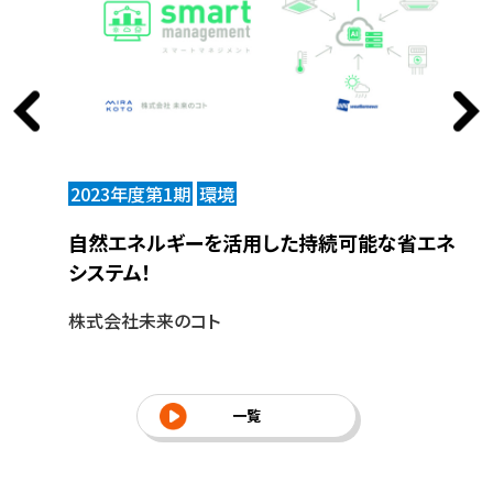
2023年度第1期
環境
2
自然エネルギーを活用した持続可能な省エネ
世
システム！
ス
株式会社未来のコト
一覧