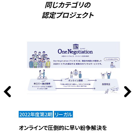
同じカテゴリの
認定プロジェクト
2022年度第2期
リーガル
2
の老後
オンラインで圧倒的に早い紛争解決を
あ