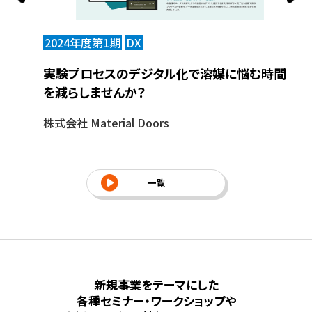
2024年度第1期
DX
2
建築現場
実験プロセスのデジタル化で溶媒に悩む時間
画
を減らしませんか？
株
株式会社 Material Doors
一覧
新規事業をテーマにした
各種セミナー・ワークショップや