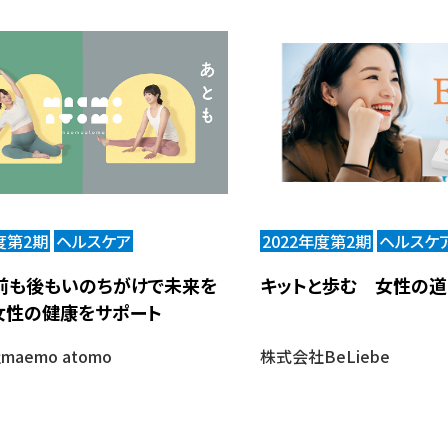
度第2期
ヘルスケア
2022年度第2期
ヘルスケ
前も後もいのちがけで未来を
キットと歩む 女性の道
女性の健康をサポート
aemo atomo
株式会社BeLiebe