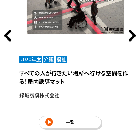
2020年度
介護
福祉
2
シール
すべての人が行きたい場所へ行ける空間を作
“
る！屋内誘導マット
株
錦城護謨株式会社
一覧