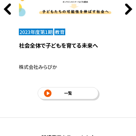
2023年度第1期
教育
2
社会全体で子どもを育てる未来へ
出
な
株式会社みらぴか
と
一覧