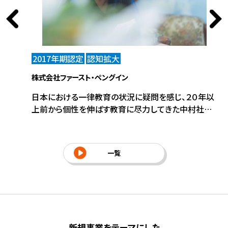
2017年期認定
認知拡大
2
株式会社ファースト・ペングイン
株
oT化をス
日本における一律教育の状況に疑問を感じ、２０年以
産
自の情報
上前から個性を伸ばす教育に尽力してきた中村社長。
て
にコーディ
その経験と実績から体系化された診断・プログラム
業
が、トップランナー認定され、いま全国への拡大をめざ
と
す。
一覧
新規事業をテーマにした