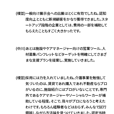
(榎並)
一般向け展示会への出展はとくに有効でしたね。認知
度向上とともに新規顧客をかなり獲得できました。スタ
ートアップ段階の企業としては、費用の一部を補助して
もらえたこともすごく大きかったです。
(中川)
あとは施設やケアマネージャー向けの営業ツール、人
材募集パンフレットなどターゲットを明確にしてさまざ
まな支援プランを提案し、実施していきました。
(榎並)
採用には力を入れていましたね。介護事業を勉強して
気づいたのは、賃貸であれ購入であれ不動産ならプロ
がいるのに、施設紹介にはプロがいないことです。専門
外であるケアマネージャーやソーシャルワーカーが補
助している程度。そこで、我々がプロになろうと考えた
わけです。もちろん経験者などはおらず、みんなで試行
錯誤しながら方法論を見つけていきました。認定当時