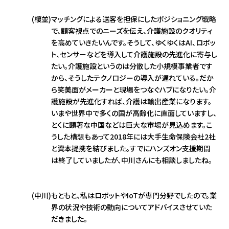
(榎並)
マッチングによる送客を担保にしたポジショニング戦略
で、顧客視点でのニーズを伝え、介護施設のクオリティ
を高めていきたいんです。そうして、ゆくゆくはAI、ロボッ
ト、センサーなどを導入して介護施設の先進化に寄与し
たい。介護施設というのは分散した小規模事業者です
から、そうしたテクノロジーの導入が遅れている。だか
ら笑美面がメーカーと現場をつなぐハブになりたい。介
護施設が先進化すれば、介護は輸出産業になります。
いまや世界中で多くの国が高齢化に直面していますし、
とくに顕著な中国などは巨大な市場が見込めます。こ
うした構想もあって2018年には大手生命保険会社2社
と資本提携を結びました。すでにハンズオン支援期間
は終了していましたが、中川さんにも相談しましたね。
(中川)
もともと、私はロボットやIoTが専門分野でしたので。業
界の状況や技術の動向についてアドバイスさせていた
だきました。