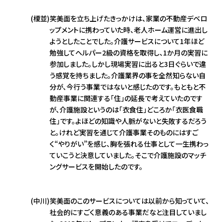
(榎並)
笑美面を立ち上げたきっかけは、家業の不動産デベロ
ップメントに携わっていた時、老人ホーム運営に進出し
ようとしたことでした。介護サービスについて1年ほど
勉強してヘルパー2級の資格を取得し、1か月の実習に
参加しました。しかし現場実習に出ると3日ぐらいで違
う感覚を持ちました。介護業界の事を全然知らない自
分が、今行う事業ではないと感じたのです。もともと不
動産事業に関連する「住」の延長で考えていたのです
が、介護施設というのは「衣食住」どころか「衣医食職
住」です。よほどの知識や人脈がないと失敗するだろう
と。けれど実習を通じて介護事業そのものにはすご
く“やりがい”を感じ、胸を張れる仕事として一生携わっ
ていこうと決意していました。そこで介護施設のマッチ
ングサービスを開始したのです。
(中川)
笑美面のこのサービスについては以前から知っていて、
社会的にすごく意義のある事業だなと注目していまし