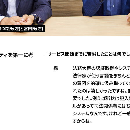
つ森氏(左)と冨田氏(右)
サービス開始までに苦労したことは何でし
ティを第一に考
森
法務大臣の認証取得やシステ
法律家が使う言語をきちんと
の意図を的確に汲み取ってく
れたのは嬉しかったですね。
要でした。例えば訴状は記
ルがあって司法関係者にはち
システムなんです。けれど一
すからね。