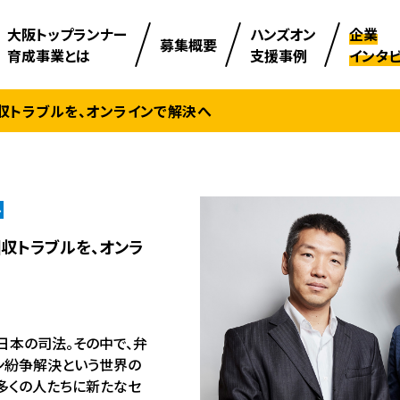
⼤阪トップランナー
ハンズオン
企業
募集概要
育成事業とは
支援事例
インタ
収トラブルを、オンラインで解決へ
ル
収トラブルを、オンラ
日本の司法。その中で、弁
ン紛争解決という世界の
多くの人たちに新たなセ