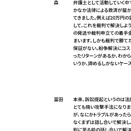
森
弁護士として活動していく中
かなか法律による救済が届か
てきました。例えば20万円
して、これを裁判で解決しよ
の発送や裁判申立ての着手
まいます。しかも裁判で勝て
保証がない。紛争解決にコス
ったリターンがあるか、わか
いうか、諦めるしかないケー
冨田
本来、訴訟提起というのは法
とても強い攻撃手法になりま
が、なにかトラブルがあった
なくまずは話し合いで解決し
判に至る前の話し合いで解決