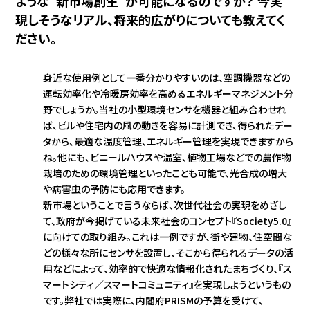
ような“新市場創生”が可能になるのですか？ 今実
現しそうなリアル、将来的広がりについても教えてく
ださい。
身近な使用例として一番分かりやすいのは、空調機器などの
運転効率化や冷暖房効率を高めるエネルギーマネジメント分
野でしょうか。当社の小型環境センサを機器と組み合わせれ
ば、ビルや住宅内の風の動きを容易に計測でき、得られたデー
タから、最適な温度管理、エネルギー管理を実現できますから
ね。他にも、ビニールハウスや温室、植物工場などでの農作物
栽培のための環境管理といったことも可能で、光合成の増大
や病害虫の予防にも応用できます。
新市場ということで言うならば、次世代社会の実現をめざし
て、政府が今掲げている未来社会のコンセプト『Society5.0』
に向けての取り組み。これは一例ですが、街や建物、住空間な
どの様々な所にセンサを設置し、そこから得られるデータの活
用などによって、効率的で快適な情報化されたまちづくり、『ス
マートシティ／スマートコミュニティ』を実現しようというもの
です。弊社では実際に、内閣府PRISMの予算を受けて、