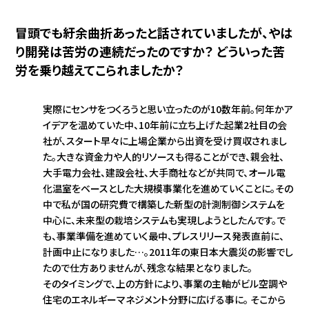
冒頭でも紆余曲折あったと話されていましたが、やは
り開発は苦労の連続だったのですか？ どういった苦
労を乗り越えてこられましたか？
実際にセンサをつくろうと思い立ったのが10数年前。何年かア
イデアを温めていた中、10年前に立ち上げた起業2社目の会
社が、スタート早々に上場企業から出資を受け買収されまし
た。大きな資金力や人的リソースも得ることができ、親会社、
大手電力会社、建設会社、大手商社などが共同で、オール電
化温室をベースとした大規模事業化を進めていくことに。その
中で私が国の研究費で構築した新型の計測制御システムを
中心に、未来型の栽培システムも実現しようとしたんです。で
も、事業準備を進めていく最中、プレスリリース発表直前に、
計画中止になりました…。2011年の東日本大震災の影響でし
たので仕方ありませんが、残念な結果となりました。
そのタイミングで、上の方針により、事業の主軸がビル空調や
住宅のエネルギーマネジメント分野に広げる事に。 そこから