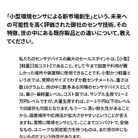
「小型環境センサによる新市場創生」という、未来へ
の可能性を高く評価された御社のセンサ技術。その
特徴、世の中にある既存製品との違いについて、教え
てください。
私たちのセンサデバイスの最大のセールスポイントは、【小型】
【軽量】【低コスト】であること、そして今まで設置や利用が難
しかった場所や装置類に使用できることです。小型かつ軽量と
いう点では、実際のサイズでわずか数センチメートル、重さは
数10グラムと、世の中に数多ある同種のセンサデバイスとして
は、最小・最軽量レベル。コスト面では、サンプル生産で1～２
万円レベルですが、大量生産すれば、２～３千円以下のレベル
での提供も可能となります。もう一つ、高い耐久性があること
から、設置場所や応用法が拡大させやすいということが言え
ますね。実際に環境センサとして、ここまでコンパクトで、安価
なもの、ユニークな測定能力を持つものは、まだ世の中にも
ないものだという自信があります。