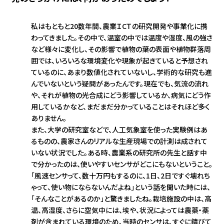
私はもともと20数年間、農業ＩCＴの研究開発や事業化に携
わってきました。その中で、温室の中では温度や湿度、風の強さ
など様々に変化し、その影響で植物の葉の表面や植物群落周
囲では、いろいろな環境変化や現象が起きていると予想され
ているのに、あまり数値化されていないし、学術的な研究も進
んでいないという疑問があったんです。現在でも、気流の流れ
や、それが植物の光合成にどう影響しているか、病気にどう作
用しているかなど、まだまだ分かっていることはそれほど多く
ありません。
また、大学の研究室などで、人工気象室を使った実験例はあ
るものの、農家さんのリアルな生産現場での計測は成されて
いない状況でした。ある時、農業系の研究所の先生と話す中
で分かったのは、使いやすいセンサがどこにもないということ。
「風速センサって、数十万円もするのに、1日、2日ですぐ壊れち
ゃって、使い物にならないんだよね」という話を聞いた時には、
「そんなことがあるのか」と驚きましたね。栽培施設の中は、高
温、高湿度、さらに空気中には、埃や、状況によっては農薬・薬
剤が含まれている環境のため、当時のセンサは、すぐに錆びて