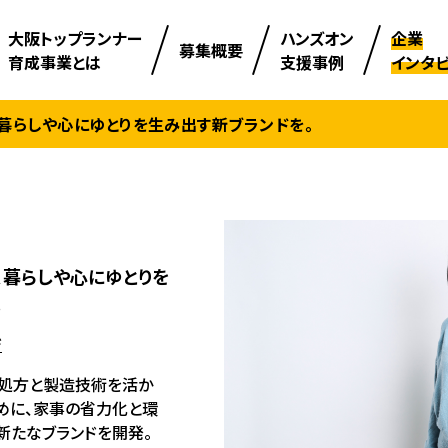
⼤阪トップランナー
ハンズオン
企業
募集概要
育成事業とは
支援事例
インタ
暮らしや心にゆとりを生み出す新ブランドを。
、暮らしや心にゆとりを
。
ジ
の処方と製造技術を活か
めに、家事の省力化と環
新たなブランドを開発。