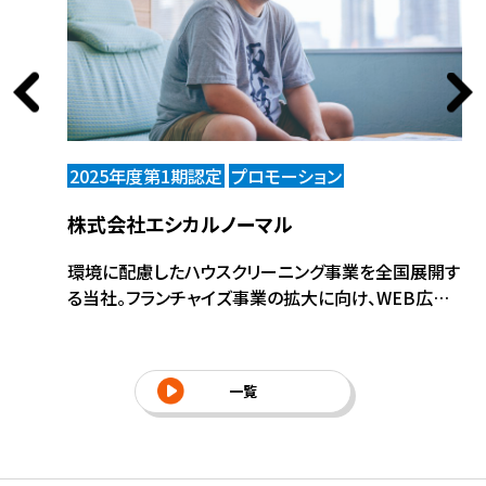
2025年度第1期認定
プロモーション
2
株式会社エシカルノーマル
株
メディア
環境に配慮したハウスクリーニング事業を全国展開す
人
会員向けサ
る当社。フランチャイズ事業の拡大に向け、WEB広告
器
、アプリ
による加盟候補者獲得を中心にリード創出を強化し
事
を実施。
た。さらに、研修動画制作を通じて加盟後の教育・研
出
ーズに進
修体制を整備。エシカル(倫理的)な思いに共感しても
や
一覧
らえる仲間の加盟拡大を進める基盤づくりに取り組ん
先
だ。