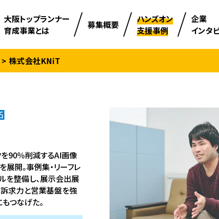
⼤阪トップランナー
ハンズオン
企業
募集概要
育成事業とは
支援事例
インタ
株式会社KNiT
拓
を90％削減するAI画像
）」を展開。事例集・リーフレ
ールを整備し、展示会出展
て訴求力と営業基盤を強
にもつなげた。