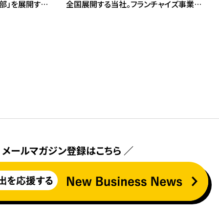
部」を展開する
全国展開する当社。フランチャイズ事業の
スの発足に向
拡大に向け、WEB広告による加盟候補者
、アプリ展開を
獲得を中心にリード創出を強化した。さら
LPの改善を実
に、研修動画制作を通じて加盟後の教育・
リースと次の成
研修体制を整備。エシカル(倫理的)な思い
きを加速させ
に共感してもらえる仲間の加盟拡大を進め
る基盤づくりに取り組んだ。
 メールマガジン登録はこちら ／