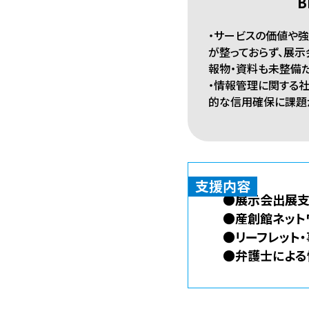
B
・サービスの価値や
が整っておらず、展
報物・資料も未整備
・情報管理に関する
的な信用確保に課題
支援内容
●展示会出展支
●産創館ネット
●リーフレット
●弁護士による