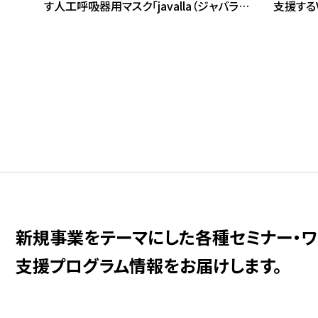
す人工呼吸器用マスク「javalla（ジャバラ）」
支援する
を開発、販売。医療従事者への認知拡大を
グラ」を
目的に、医療系学会・展示会への出展に加
した営業
え、製品訴求力を高める販促ツールの刷新
からアポ
や医療機関とのマッチング支援を通じて、
構築する
新たな取引先の開拓を進めた。
門家との
向けた営
新規事業をテーマにした
各種セミナー・ワ
⽀援プログラム情報をお届けします。