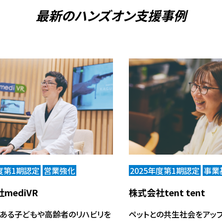
最新の
ハンズオン支援事例
年度第1期認定
営業強化
2025年度第1期認定
事業
mediVR
株式会社tent tent
ある子どもや高齢者のリハビリを
ペットとの共生社会をアッ