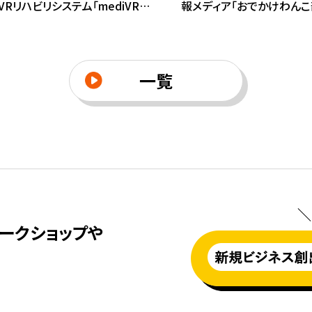
VRリハビリシステム「mediVRカ
報メディア「おでかけわんこ
展開する当社。テレアポ代行を活用
当社。有料会員向けサービ
活動の仕組み化により、訴求整理
け、利用規約の整備に加え
イント獲得までの営業プロセスを
見据えたプロダクト設計や
とともに、販促チラシの制作や専
施。有料会員サービスのリ
一覧
マッチングを通じて、販路開拓に
長フェーズに進むための動
業体制を整えた。
た。
＼
ークショップや