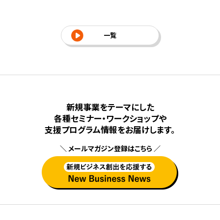
、アプリ
による加盟候補者獲得を中心にリード創出を強化し
事
を実施。
た。さらに、研修動画制作を通じて加盟後の教育・研
出
ーズに進
修体制を整備。エシカル(倫理的)な思いに共感しても
や
一覧
らえる仲間の加盟拡大を進める基盤づくりに取り組ん
先
だ。
新規事業をテーマにした
各種セミナー・ワークショップや
⽀援プログラム情報をお届けします。
＼ メールマガジン登録はこちら ／