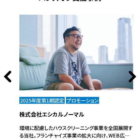
2025年度第1期認定
プロモーション
2
株式会社エシカルノーマル
株
メディア
環境に配慮したハウスクリーニング事業を全国展開す
人
会員向けサ
る当社。フランチャイズ事業の拡大に向け、WEB広告
器