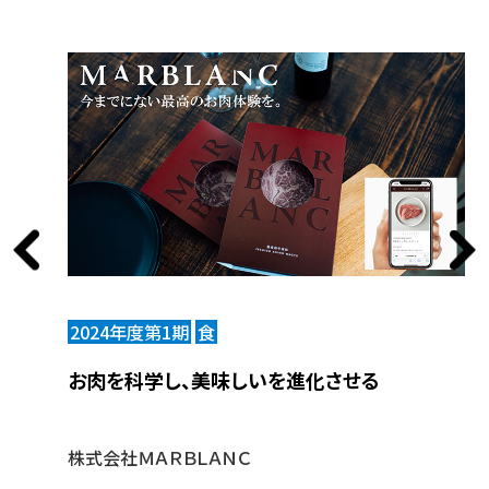
2024年度第1期
食
2
お肉を科学し、美味しいを進化させる
味
つ
株式会社ＭＡＲＢＬＡＮＣ
目