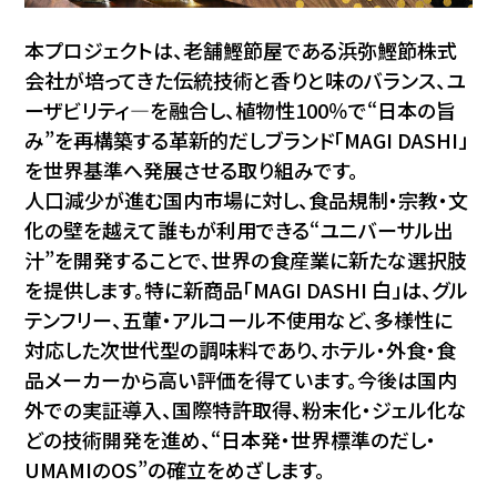
本プロジェクトは、老舗鰹節屋である浜弥鰹節株式
会社が培ってきた伝統技術と香りと味のバランス、ユ
ーザビリティ―を融合し、植物性100％で“日本の旨
み”を再構築する革新的だしブランド「MAGI DASHI」
を世界基準へ発展させる取り組みです。
人口減少が進む国内市場に対し、食品規制・宗教・文
化の壁を越えて誰もが利用できる“ユニバーサル出
汁”を開発することで、世界の食産業に新たな選択肢
を提供します。特に新商品「MAGI DASHI 白」は、グル
テンフリー、五葷・アルコール不使用など、多様性に
対応した次世代型の調味料であり、ホテル・外食・食
品メーカーから高い評価を得ています。今後は国内
外での実証導入、国際特許取得、粉末化・ジェル化な
どの技術開発を進め、“日本発・世界標準のだし・
UMAMIのOS”の確立をめざします。