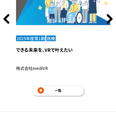
2025年度第1期
医療
2
次世代人
できる未来を、VRで叶えたい
い
実
株式会社mediVR
株
一覧