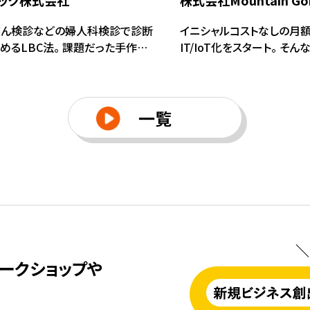
テック株式会社
株式会社Mountain Gori
がん検診などの婦人科検診で診断
イニシャルコストなしの月
めるLBC法。 課題だった手作業
IT/IoT化をスタート。 そ
動化したLBC自動細胞洗浄遠心
にマッチした独自の情報シ
のため、コーディネータとともに
め、 新規顧客開拓のために
だ売り方、そして伝え方とは。
が提案した方法とは。
一覧
＼
ークショップや